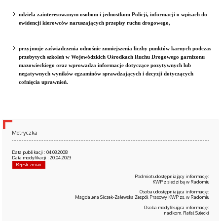
udziela zainteresowanym osobom i jednostkom Policji, informacji o wpisach do
ewidencji kierowców naruszających przepisy ruchu drogowego,
przyjmuje zaświadczenia odnośnie zmniejszenia liczby punktów karnych podczas
przebytych szkoleń w Wojewódzkich Ośrodkach Ruchu Drogowego garnizonu
mazowieckiego oraz wprowadza informacje dotyczące pozytywnych lub
negatywnych wyników egzaminów sprawdzających i decyzji dotyczących
cofnięcia uprawnień.
Metryczka
Data publikacji : 04.03.2008
Data modyfikacji : 20.04.2023
Rejestr zmian
Podmiot udostępniający informację:
KWP z siedzibą w Radomiu
Osoba udostępniająca informację:
Magdalena Siczek-Zalewska Zespół Prasowy KWP zs. w Radomiu
Osoba modyfikująca informację:
nadkom. Rafał Sułecki