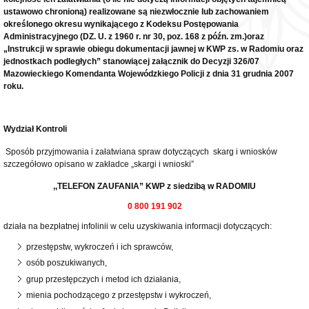
ustawowo chronioną) realizowane są niezwłocznie lub zachowaniem
określonego okresu wynikającego z Kodeksu Postępowania
Administracyjnego (DZ. U. z 1960 r. nr 30, poz. 168 z późn. zm.)oraz
„Instrukcji w sprawie obiegu dokumentacji jawnej w KWP zs. w Radomiu oraz
jednostkach podległych” stanowiącej załącznik do Decyzji 326/07
Mazowieckiego Komendanta Wojewódzkiego Policji z dnia 31 grudnia 2007
roku.
Wydział Kontroli
Sposób przyjmowania i załatwiana spraw dotyczących skarg i wniosków
szczegółowo opisano w zakładce „skargi i wnioski”
,,TELEFON ZAUFANIA”
KWP z siedzibą w RADOMIU
0 800 191 902
działa na bezpłatnej infolinii w celu uzyskiwania informacji dotyczących:
przestępstw, wykroczeń i ich sprawców,
osób poszukiwanych,
grup przestępczych i metod ich działania,
mienia pochodzącego z przestępstw i wykroczeń,