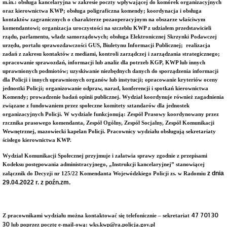
m.in.: obsługa kancelaryjna w zakresie poczty wpływającej do komórek organizacyjnych
oraz kierownictwa KWP; obsługa poligraficzna komendy; koordynacja i obsługa
kontaktów zagranicznych o charakterze pozaoperacyjnym na obszarze właściwym
komendantowi; organizacja uroczystości na szczeblu KWP z udziałem przedstawicieli
rządu, parlamentu, władz samorządowych; obsługa Elektronicznej Skrzynki Podawczej
urzędu, portalu sprawozdawczości GUS, Biuletynu Informacji Publicznej; realizacja
zadań z zakresu kontaktów z mediami, kontroli zarządczej i zarządzania strategicznego;
opracowanie sprawozdań, informacji lub analiz dla potrzeb KGP, KWP lub innych
uprawnionych podmiotów; uzyskiwanie niezbędnych danych do sporządzenia informacji
dla Policji i innych uprawnionych organów lub instytucji; opracowanie kryteriów oceny
jednostki Policji; organizowanie odpraw, narad, konferencji i spotkań kierownictwa
Komendy; prowadzenie badań opinii publicznej. Wydział koordynuje również zagadnienia
związane z fundowaniem przez społeczne komitety sztandarów dla jednostek
organizacyjnych Policji. W wydziale funkcjonują: Zespół Prasowy koordynowany przez
rzcznika prasowego komendanta, Zespół Ogólny, Zespół Socjalny, Zespół Komunikacji
Wewnętrznej, mazowiecki kapelan Policji. Pracownicy wydziału obsługują sekretariaty
ścisłego kierownictwa KWP.
Wydział Komunikacji Społecznej przyjmuje i załatwia sprawy zgodnie z przepisami
Kodeksu postępowania administracyjnego, „Instrukcji kancelaryjnej” stanowiącej
z dnia
załącznik do Decyzji nr 125/22 Komendanta Wojewódzkiego Policji zs. w Radomiu
29.04.2022 r. z poźn.zm.
47 701 30
Z pracownikami wydziału można kontaktować się telefonicznie – sekretariat
30
lub poprzez pocztę e-mail-ową:
wks.kwp@ra.policja.gov.pl