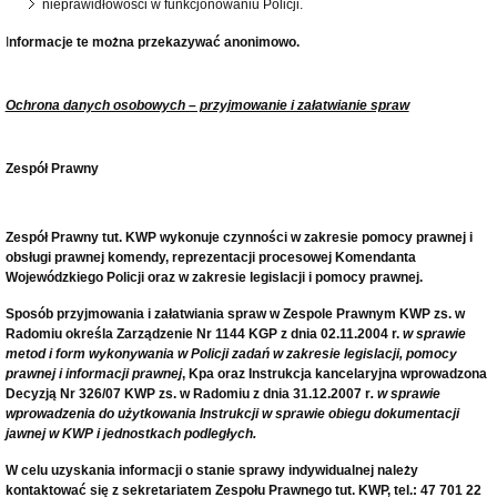
nieprawidłowości w funkcjonowaniu Policji.
I
nformacje te można przekazywać anonimowo.
Ochrona danych osobowych – przyjmowanie i załatwianie spraw
Zespół Prawny
Zespół Prawny tut. KWP wykonuje czynności w zakresie pomocy prawnej i
obsługi prawnej komendy, reprezentacji procesowej Komendanta
Wojewódzkiego Policji oraz w zakresie legislacji i pomocy prawnej.
Sposób przyjmowania i załatwiania spraw w Zespole Prawnym KWP zs. w
Radomiu określa Zarządzenie Nr 1144 KGP z dnia 02.11.2004 r.
w sprawie
metod i form wykonywania w Policji zadań w zakresie legislacji, pomocy
prawnej i informacji prawnej
, Kpa oraz Instrukcja kancelaryjna wprowadzona
Decyzją Nr 326/07 KWP zs. w Radomiu z dnia 31.12.2007 r
. w sprawie
wprowadzenia do użytkowania Instrukcji w sprawie obiegu dokumentacji
jawnej w KWP i jednostkach podległych.
W celu uzyskania informacji o stanie sprawy indywidualnej należy
kontaktować się z sekretariatem Zespołu Prawnego tut. KWP, tel.: 47 701 22