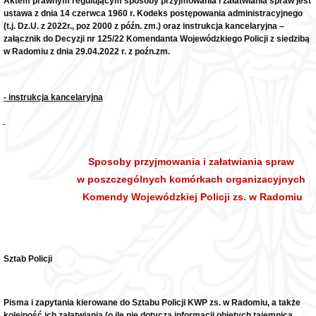
Aktem prawnym regulującym sposoby przyjmowania i załatwiania spraw jest
ustawa z dnia 14 czerwca 1960 r.
Kodeks postępowania administracyjnego
(t.j. Dz.U. z 2022r., poz 2000 z późn. zm.) oraz
instrukcja kancelaryjna
–
załącznik do Decyzji nr 125/22 Komendanta Wojewódzkiego Policji z siedzibą
w Radomiu z dnia 29.04.2022 r. z poźn.zm.
-
instrukcja kancelaryjna
Sposoby przyjmowania i załatwiania spraw
w poszczególnych komórkach organizacyjnych
Komendy Wojewódzkiej Policji zs. w Radomiu
Sztab Policji
Pisma i zapytania kierowane do Sztabu Policji KWP zs. w Radomiu, a także
kolejność ich załatwiania (o ile nie dotyczą informacji objętych tajemnicą